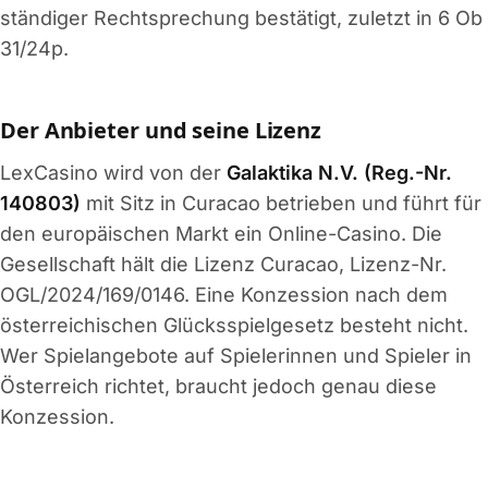
ständiger Rechtsprechung bestätigt, zuletzt in 6 Ob
31/24p.
Der Anbieter und seine Lizenz
LexCasino wird von der
Galaktika N.V. (Reg.-Nr.
140803)
mit Sitz in Curacao betrieben und führt für
den europäischen Markt ein Online-Casino. Die
Gesellschaft hält die Lizenz Curacao, Lizenz-Nr.
OGL/2024/169/0146. Eine Konzession nach dem
österreichischen Glücksspielgesetz besteht nicht.
Wer Spielangebote auf Spielerinnen und Spieler in
Österreich richtet, braucht jedoch genau diese
Konzession.