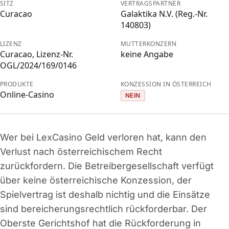
SITZ
VERTRAGSPARTNER
Curacao
Galaktika N.V. (Reg.-Nr.
140803)
LIZENZ
MUTTERKONZERN
Curacao, Lizenz-Nr.
keine Angabe
OGL/2024/169/0146
PRODUKTE
KONZESSION IN ÖSTERREICH
Online-Casino
NEIN
Wer bei LexCasino Geld verloren hat, kann den
Verlust nach österreichischem Recht
zurückfordern. Die Betreibergesellschaft verfügt
über keine österreichische Konzession, der
Spielvertrag ist deshalb nichtig und die Einsätze
sind bereicherungsrechtlich rückforderbar. Der
Oberste Gerichtshof hat die Rückforderung in