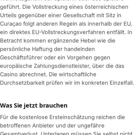
geführt. Die Vollstreckung eines österreichischen
Urteils gegenüber einer Gesellschaft mit Sitz in
Curaçao folgt anderen Regeln als innerhalb der EU,
ein direktes EU-Vollstreckungsverfahren entfällt. In
Betracht kommen ergänzende Hebel wie die
persönliche Haftung der handelnden
Geschäftsführer oder ein Vorgehen gegen
europäische Zahlungsdienstleister, über die das
Casino abrechnet. Die wirtschaftliche
Durchsetzbarkeit prüfen wir im konkreten Einzelfall.
Was Sie jetzt brauchen
Für die kostenlose Ersteinschätzung reichen die
betroffenen Anbieter und der ungefähre
Gesamtverlust. Unterlagen müssen Sie selbst nicht